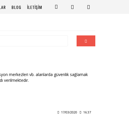
LAR
BLOG
İLETİŞİM
asyon merkezleri vb. alanlarda güvenlik sağlamak
ı verilmektedir.
17/03/2020
16:37