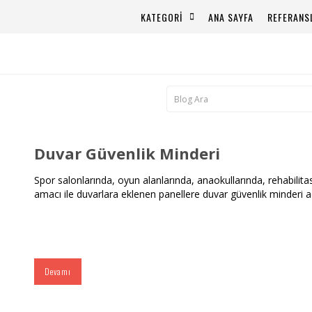
KATEGORİ
ANA SAYFA
REFERANS
Duvar Güvenlik Minderi
Spor salonlarında, oyun alanlarında, anaokullarında, rehabilit
amacı ile duvarlara eklenen panellere duvar güvenlik minderi ad
Devamı