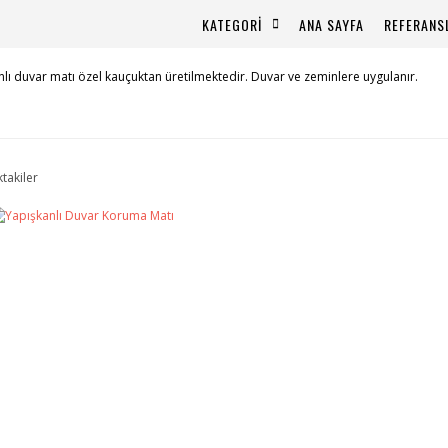
KATEGORİ
ANA SAYFA
REFERANS
lı duvar matı özel kauçuktan üretilmektedir. Duvar ve zeminlere uygulanır.
ktakiler