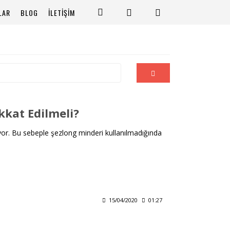
LAR
BLOG
İLETİŞİM
kkat Edilmeli?
iyor. Bu sebeple şezlong minderi kullanılmadığında
15/04/2020
01:27