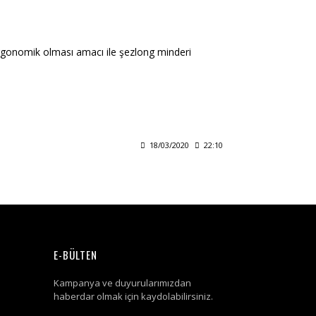
ergonomik olması amacı ile şezlong minderi
18/03/2020
22:10
E-BÜLTEN
Kampanya ve duyurularımızdan
haberdar olmak için kaydolabilirsiniz.