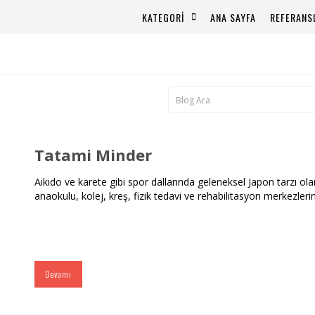
KATEGORİ
ANA SAYFA
REFERANS
Tatami Minder
Aikido ve karete gibi spor dallarında geleneksel Japon tarzı ol
anaokulu, kolej, kreş, fizik tedavi ve rehabilitasyon merkezlerind
Devamı