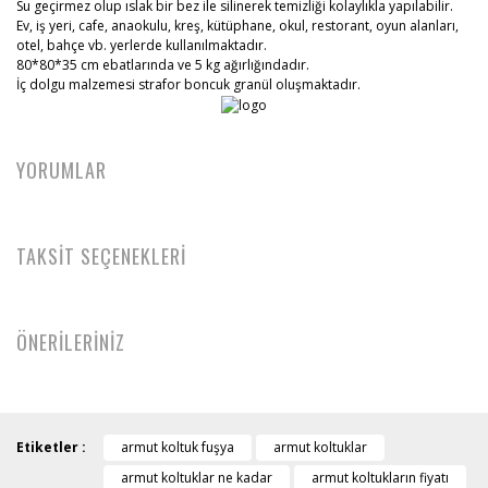
Su geçirmez olup ıslak bir bez ile silinerek temizliği kolaylıkla yapılabilir.
Ev, iş yeri, cafe, anaokulu, kreş, kütüphane, okul, restorant, oyun alanları,
otel, bahçe vb. yerlerde kullanılmaktadır.
80*80*35 cm ebatlarında ve 5 kg ağırlığındadır.
İç dolgu malzemesi strafor boncuk granül oluşmaktadır.
YORUMLAR
TAKSİT SEÇENEKLERİ
ÖNERİLERİNİZ
Etiketler :
armut koltuk fuşya
armut koltuklar
armut koltuklar ne kadar
armut koltukların fiyatı