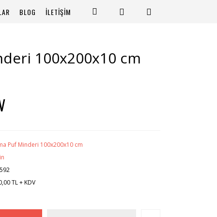
LAR
BLOG
İLETİŞİM
nderi 100x200x10 cm
V
ma Puf Minderi 100x200x10 cm
in
592
0,00 TL + KDV