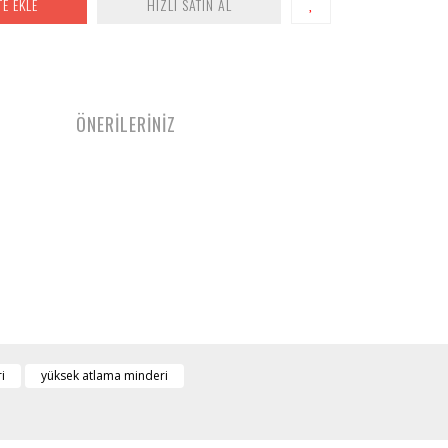
TE EKLE
HIZLI SATIN AL
ÖNERİLERİNİZ
i
yüksek atlama minderi