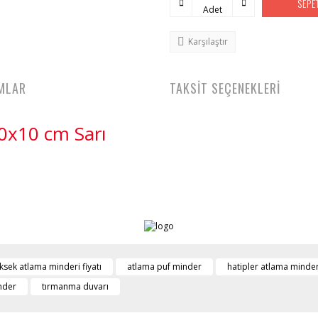
SEPE
Adet
Karşılaştır
MLAR
TAKSİT SEÇENEKLERİ
0x10 cm Sarı
ksek atlama minderi fiyatı
atlama puf minder
hatipler atlama minder
nder
tırmanma duvarı