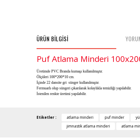
ÜRÜN BİLGİSİ
YORU
Puf Atlama Minderi 100x20
Üretimde PVC Branda kumaşı kullanılmıştır.
Ölçüleri 100*200*10 cm.
İçinde 22 dansite gri sünger kullanılmıştır.
Fermuarlı olup süngeri çıkarılarak kolaylıkla temizliği yapılabilir.
İstenilen renkte üretimi yapılabilir.
Etiketler :
atlama minderi
puf minder
yü
jimnastik atlama minderi
atlama mi