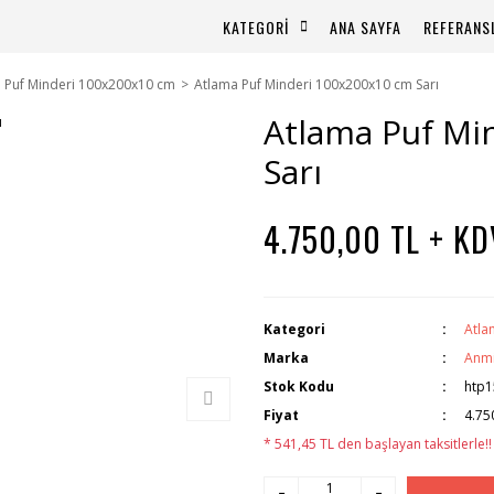
KATEGORİ
ANA SAYFA
REFERANS
 Puf Minderi 100x200x10 cm
Atlama Puf Minderi 100x200x10 cm Sarı
Atlama Puf Mi
Sarı
4.750,00 TL + KD
Kategori
Atla
Marka
Anm
Stok Kodu
htp1
Fiyat
4.75
* 541,45 TL den başlayan taksitlerle!!