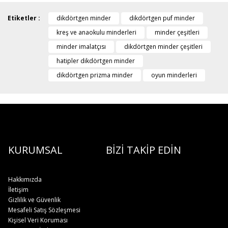
Etiketler :
dikdörtgen minder
dikdörtgen puf minder
kreş ve anaokulu minderleri
minder çeşitleri
minder imalatçısı
dikdörtgen minder çeşitleri
hatipler dikdörtgen minder
dikdörtgen prizma minder
oyun minderleri
KURUMSAL
BİZİ TAKİP EDİN
Hakkımızda
İletişim
Gizlilik ve Güvenlik
Mesafeli Satış Sözleşmesi
Kişisel Veri Koruması