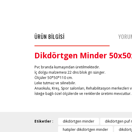
ÜRÜN BİLGİSİ
YORU
Dikdörtgen Minder 50x50
Pvc branda kumaşından üretilmektedir.
İç dolgu malzemesi 22 dns blok gri sünger.
Ölçüler 50*50*110 cm.
Leke tutmaz ve silinebilir.
Anaokulu, Kreş, Spor salonları, Rehabilitasyon merkezleri vb
İsteğe bağlı özel ölçülerde ve renklerde üretimi mevcuttur.
Etiketler :
dikdörtgen minder
dikdörtgen puf
hatipler dikdörtgen minder
dikdört