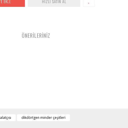
TE EKLE
HIZLI SATIN AL
ÖNERİLERİNİZ
latçısı
dikdörtgen minder çeşitleri