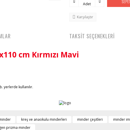
SEPE
Adet
Karşılaştır
MLAR
TAKSİT SEÇENEKLERİ
x110 cm Kırmızı Mavi
. yerlerde kullanılır.
 minder
kreş ve anaokulu minderleri
minder çeşitleri
minder ima
gen prizma minder