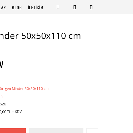
LAR
BLOG
İLETİŞİM
i
nder 50x50x110 cm
V
örtgen Minder 50x50x110 cm
in
626
0,00 TL + KDV