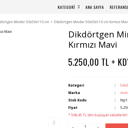
KATEGORİ
ANA SAYFA
REFERANS
kdörtgen Minder 50x50x110 cm
Dikdörtgen Minder 50x50x110 cm Kırmızı Mav
Dikdörtgen Mi
Kırmızı Mavi
5.250,00 TL + KD
Kategori
Dikd
Marka
Anm
Stok Kodu
htp1
Fiyat
5.25
* 598,45 TL den başlayan taksitlerle!!