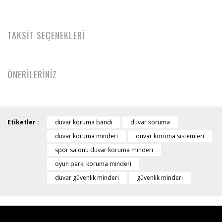
TAKSİT SEÇENEKLERİ
ÖNERİLERİNİZ
Etiketler :
duvar koruma bandı
duvar koruma
duvar koruma minderi
duvar koruma sistemleri
spor salonu duvar koruma minderi
oyun parkı koruma minderi
duvar güvenlik minderi
güvenlik minderi