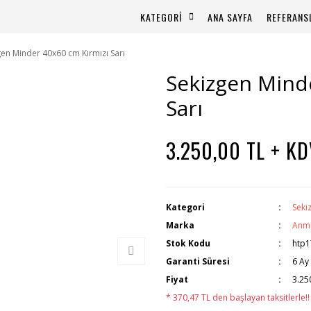
KATEGORİ
ANA SAYFA
REFERANS
gen Minder 40x60 cm Kırmızı Sarı
Sekizgen Mind
Sarı
3.250,00 TL + KD
Kategori
Seki
Marka
Anm
Stok Kodu
htp1
Garanti Süresi
6 Ay
Fiyat
3.25
* 370,47 TL den başlayan taksitlerle!!