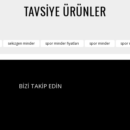
TAVSİYE ÜRÜNLER
sekizgen minder
spor minder fiyatları
spor minder
spor 
BİZİ TAKİP EDİN