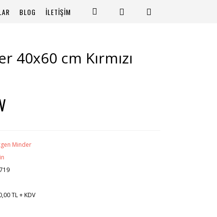
LAR
BLOG
İLETİŞİM
er 40x60 cm Kırmızı
V
zgen Minder
in
719
0,00 TL + KDV