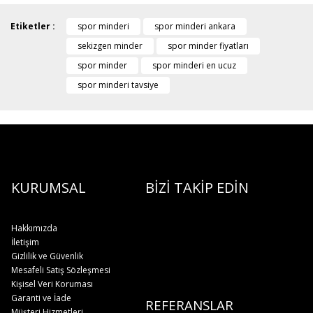
Etiketler :
spor minderi
spor minderi ankara
sekizgen minder
spor minder fiyatları
spor minder
spor minderi en ucuz
spor minderi tavsiye
KURUMSAL
BİZİ TAKİP EDİN
Hakkımızda
İletişim
Gizlilik ve Güvenlik
Mesafeli Satış Sözleşmesi
Kişisel Veri Koruması
Garanti ve İade
REFERANSLAR
Müşteri Hizmetleri