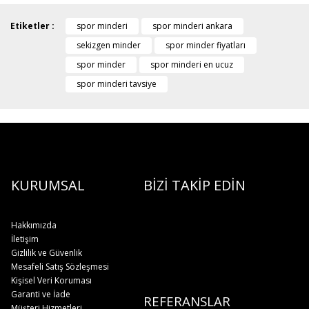
Etiketler :
spor minderi
spor minderi ankara
sekizgen minder
spor minder fiyatları
spor minder
spor minderi en ucuz
spor minderi tavsiye
KURUMSAL
BİZİ TAKİP EDİN
Hakkımızda
İletişim
Gizlilik ve Güvenlik
Mesafeli Satış Sözleşmesi
Kişisel Veri Koruması
Garanti ve İade
REFERANSLAR
Müşteri Hizmetleri