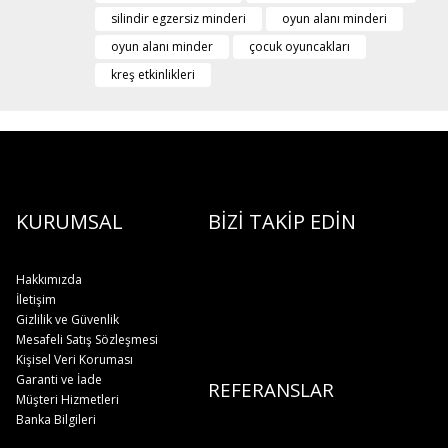
silindir egzersiz minderi
oyun alanı minderi
oyun alanı minder
çocuk oyuncakları
kreş etkinlikleri
KURUMSAL
BİZİ TAKİP EDİN
Hakkımızda
İletişim
Gizlilik ve Güvenlik
Mesafeli Satış Sözleşmesi
Kişisel Veri Koruması
Garanti ve İade
REFERANSLAR
Müşteri Hizmetleri
Banka Bilgileri