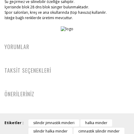
Su geçirmez ve silinebilir özelliğe sahiptir.
İçerisinde blok 28 dns blok sünger bulunmaktadır.
Spor salonları, kreş ve ana okullarında (top havuzu) kullanılır.
İsteğe bağlı renklerde üretimi mevcuttur.
YORUMLAR
TAKSİT SEÇENEKLERİ
ÖNERİLERİNİZ
Etiketler :
silindir jimnastik minderi
halka minder
silindir halka minder
cimnastik silindir minder