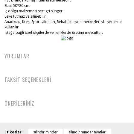
Pvc branda kumaşından üretilmektedir.
Ebat 50*80 cm.
İç dolgu malzemesi sert gri sünger.
Leke tutmaz ve silinebilir.
Anaokulu, Kreş, Spor salonları, Rehabilitasyon merkezleri vb. yerlerde
kullanılır.
İsteğe bağlı özel ölçülerde ve renklerde üretimi mevcuttur.
YORUMLAR
TAKSİT SEÇENEKLERİ
ÖNERİLERİNİZ
Etiketler :
silindir minder
silindir minder fiyatları