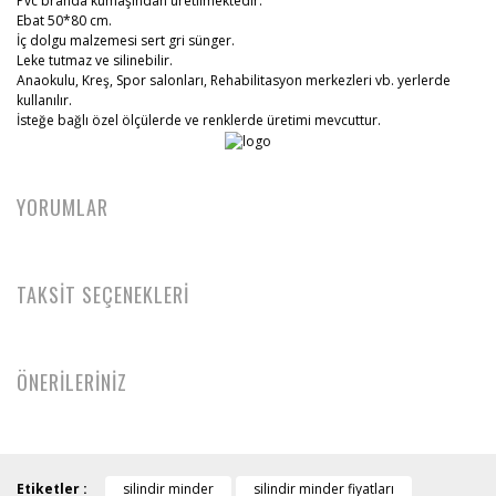
Pvc branda kumaşından üretilmektedir.
Ebat 50*80 cm.
İç dolgu malzemesi sert gri sünger.
Leke tutmaz ve silinebilir.
Anaokulu, Kreş, Spor salonları, Rehabilitasyon merkezleri vb. yerlerde
kullanılır.
İsteğe bağlı özel ölçülerde ve renklerde üretimi mevcuttur.
YORUMLAR
TAKSİT SEÇENEKLERİ
ÖNERİLERİNİZ
Etiketler :
silindir minder
silindir minder fiyatları