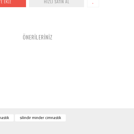
TE EKLE
HIZLI SATIN AL
ÖNERİLERİNİZ
nastik
silindir minder cimnastik