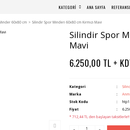
KATEGORİ
ANA SAYFA
REFERANS
r Minder 60x80 cm
Silindir Spor Minderi 60x80 cm Kırmızı Mavi
Silindir Spor 
Mavi
6.250,00 TL + K
Kategori
Sili
Marka
Anm
Stok Kodu
htp1
Fiyat
6.25
* 712,44 TL den başlayan taksitlerle!!