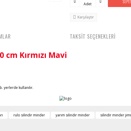
SEPE
Adet
Karşılaştır
MLAR
TAKSİT SEÇENEKLERİ
80 cm Kırmızı Mavi
. yerlerde kullanılır.
rı
rulo silindir minder
yarım silindir minder
silindir minder jim