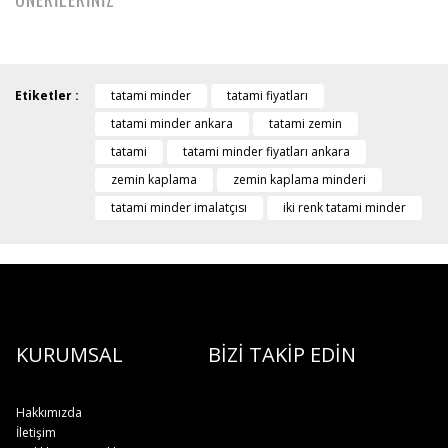
Etiketler :
tatami minder
tatami fiyatları
tatami minder ankara
tatami zemin
tatami
tatami minder fiyatları ankara
zemin kaplama
zemin kaplama minderi
tatami minder imalatçısı
iki renk tatami minder
KURUMSAL
BİZİ TAKİP EDİN
Hakkımızda
İletişim