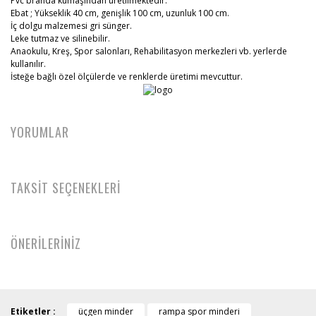
Pvc branda kumaşından üretilmektedir.
Ebat ; Yükseklik 40 cm, genişlik 100 cm, uzunluk 100 cm.
İç dolgu malzemesi gri sünger.
Leke tutmaz ve silinebilir.
Anaokulu, Kreş, Spor salonları, Rehabilitasyon merkezleri vb. yerlerde
kullanılır.
İsteğe bağlı özel ölçülerde ve renklerde üretimi mevcuttur.
YORUMLAR
TAKSİT SEÇENEKLERİ
ÖNERİLERİNİZ
Etiketler :
üçgen minder
rampa spor minderi