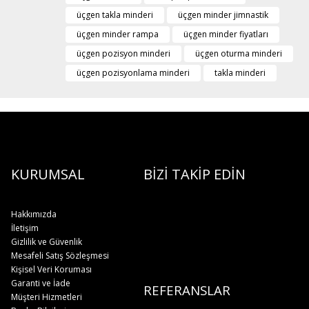
üçgen takla minderi
üçgen minder jimnastik
üçgen minder rampa
üçgen minder fiyatları
üçgen pozisyon minderi
üçgen oturma minderi
üçgen pozisyonlama minderi
takla minderi
KURUMSAL
BİZİ TAKİP EDİN
Hakkımızda
İletişim
Gizlilik ve Güvenlik
Mesafeli Satış Sözleşmesi
Kişisel Veri Koruması
Garanti ve İade
REFERANSLAR
Müşteri Hizmetleri