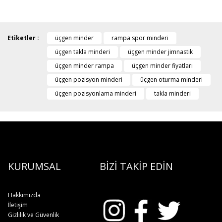
Etiketler :
üçgen minder
rampa spor minderi
üçgen takla minderi
üçgen minder jimnastik
üçgen minder rampa
üçgen minder fiyatları
üçgen pozisyon minderi
üçgen oturma minderi
üçgen pozisyonlama minderi
takla minderi
KURUMSAL
BİZİ TAKİP EDİN
Hakkımızda
İletişim
Gizlilik ve Güvenlik