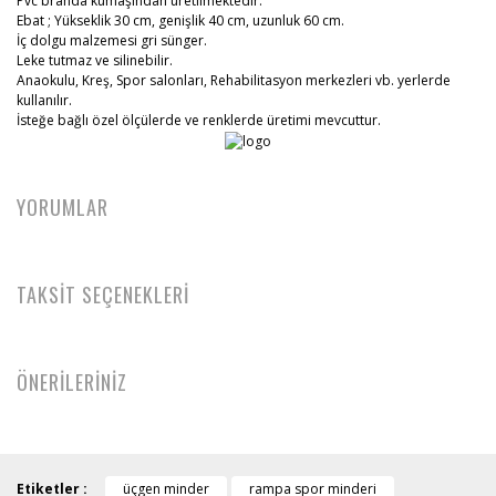
Pvc branda kumaşından üretilmektedir.
Ebat ; Yükseklik 30 cm, genişlik 40 cm, uzunluk 60 cm.
İç dolgu malzemesi gri sünger.
Leke tutmaz ve silinebilir.
Anaokulu, Kreş, Spor salonları, Rehabilitasyon merkezleri vb. yerlerde
kullanılır.
İsteğe bağlı özel ölçülerde ve renklerde üretimi mevcuttur.
YORUMLAR
TAKSİT SEÇENEKLERİ
ÖNERİLERİNİZ
Etiketler :
üçgen minder
rampa spor minderi