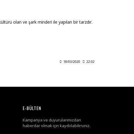
türü olan ve şark minderi ile yapılan bir tarzdır.
18/03/2020
22:02
E-BÜLTEN
Kampanya ve duyurularımızdan
haberdar olmak için kaydolabilirsiniz.