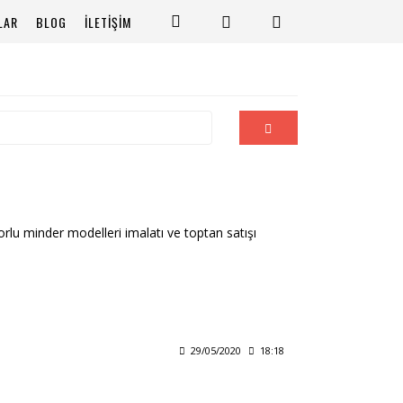
LAR
BLOG
İLETİŞİM
rlu minder modelleri imalatı ve toptan satışı
29/05/2020
18:18