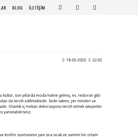
LAR
BLOG
İLETİŞİM
18-03-2020
22:02
bu kültür, son yıllarda moda haline gelmiş, ev, restoran gibi
an da tercih edilmektedir. Sedir takımı, yer minderi ve
dır. Otantik iç mekan dekorasyonu tercih etmek isteyenler
 yansıtabilirsiniz.
ve konfor sunmasının yanı sıra sıcak ve samimi bir ortam