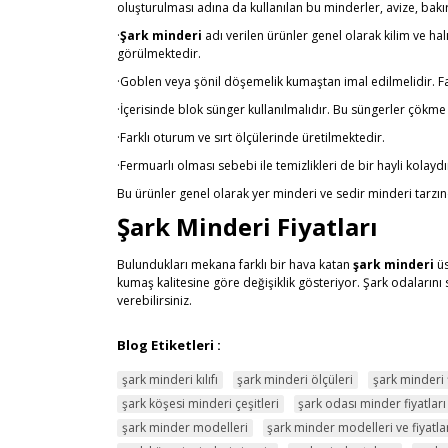
oluşturulması adına da kullanılan bu minderler, avize, bakı
·
Şark minderi
adı verilen ürünler genel olarak kilim ve h
görülmektedir.
·Goblen veya şönil döşemelik kumaştan imal edilmelidir. Fa
·İçerisinde blok sünger kullanılmalıdır. Bu süngerler çökm
·Farklı oturum ve sırt ölçülerinde üretilmektedir.
·Fermuarlı olması sebebi ile temizlikleri de bir hayli kolaydır
Bu ürünler genel olarak yer minderi ve sedir minderi tarzınd
Şark Minderi Fiyatları
Bulundukları mekana farklı bir hava katan
şark minderi
üs
kumaş kalitesine göre değişiklik gösteriyor. Şark odalarını
verebilirsiniz.
Blog Etiketleri :
şark minderi kılıfı
şark minderi ölçüleri
şark minderi f
şark köşesi minderi çeşitleri
şark odası minder fiyatları
şark minder modelleri
şark minder modelleri ve fiyatla