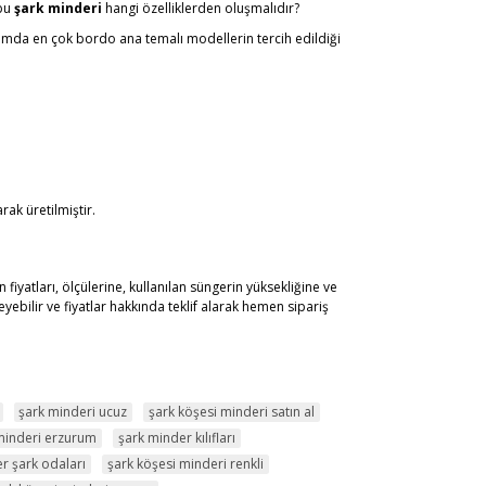
 bu
şark minderi
hangi özelliklerden oluşmalıdır?
aşamda en çok bordo ana temalı modellerin tercih edildiği
rak üretilmiştir.
 fiyatları, ölçülerine, kullanılan süngerin yüksekliğine ve
ebilir ve fiyatlar hakkında teklif alarak hemen sipariş
şark minderi ucuz
şark köşesi minderi satın al
minderi erzurum
şark minder kılıfları
r şark odaları
şark köşesi minderi renkli