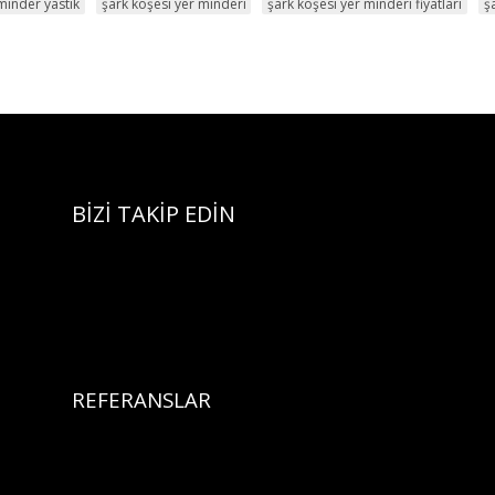
minder yastık
şark köşesi yer minderi
şark köşesi yer minderi fiyatları
ş
BİZİ TAKİP EDİN
REFERANSLAR