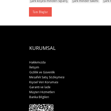
şark köşesi minderi sipariş
şark minder takımı
şark 
Tüm Bloglar
KURUMSAL
Hakkımızda
İletişim
Gizlilik ve Güvenlik
Mesafeli Satış Sözleşmesi
Kişisel Veri Koruması
Garanti ve İade
Müşteri Hizmetleri
Banka Bilgileri