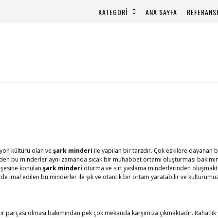
KATEGORİ
ANA SAYFA
REFERANS
yon kültürü olan ve
şark minderi
ile yapılan bir tarzdır. Çok eskilere dayanan 
 eden bu minderler aynı zamanda sıcak bir muhabbet ortamı oluşturması bakımınd
köşesine konulan
şark minderi
oturma ve sırt yaslama minderlerinden oluşmakta
de imal edilen bu minderler ile şık ve otantik bir ortam yaratabilir ve kültürümüzü
bir parçası olması bakımından pek çok mekanda karşımıza çıkmaktadır. Rahatlık 