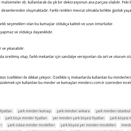
r malzemeler vb. kullanılarak da şık bir dekorasyonun ana parçası olabilir. Peki
alı desenlerinden oluşmaktadır. Farklı renkleri mevcut olmakla birlikte günlük y
rklı seçenekleri olan bu kumaşlar oldukça kaliteli ve uzun ömürlüdür.
e yapmaz ve oldukça dayanıklıdır.
 ve yıkanabilir.
a üretilmiş olup, farklı mekanlar için sandalye versiyonları da sırt ve oturum ola
tün özellikleri ile dikkat çekiyor. Özellikle iç mekanlarda kullanılan bu minderlerin
 süslemek için kullanılan bu minder ve kumaşları minderci.com.tr üzerinden inceley
iyatları
şark minderi kumaşı
şark minderi ankara
şark minderi istanbul
şark köşe minder fiyatları
yer minderi şark köşesi fiyatları
şark köşesi 
rı
şark odası minder modelleri
şark köşesi yer minderi modelleri
minde