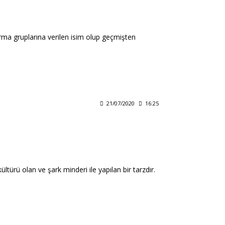
rma gruplarına verilen isim olup geçmişten
21/07/2020
16:25
türü olan ve şark minderi ile yapılan bir tarzdır.