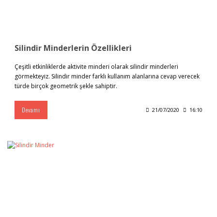
Silindir Minderlerin Özellikleri
Çeşitli etkinliklerde aktivite minderi olarak silindir minderleri
görmekteyiz. Silindir minder farklı kullanım alanlarına cevap verecek
türde birçok geometrik şekle sahiptir.
Devamı
21/07/2020
16:10