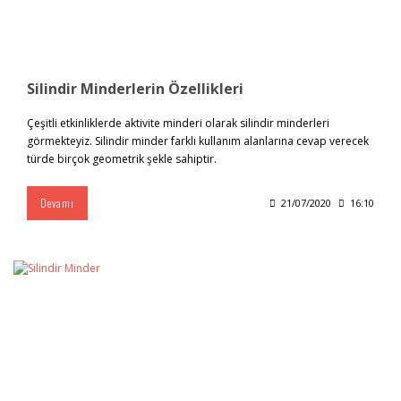
Silindir Minderlerin Özellikleri
Çeşitli etkinliklerde aktivite minderi olarak silindir minderleri
görmekteyiz. Silindir minder farklı kullanım alanlarına cevap verecek
türde birçok geometrik şekle sahiptir.
Devamı
21/07/2020
16:10