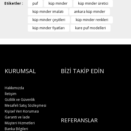
Etiketler :
puf
küp minder
küp minder üretici
küp minder imalatı
ankara küp minder
küp minder çeşitleri
küp minder renkleri
küp minder fiyatları
kare puf modelleri
KURUMSAL
BİZİ TAKİP EDİN
Hakkımızda
İletişim
Gizlilik ve Güvenlik
Mesafeli Satış Sözleşmesi
Kişisel Veri Koruması
Garanti ve İade
REFERANSLAR
Müşteri Hizmetleri
Banka Bilgileri