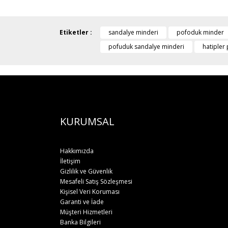
Etiketler :
sandalye minderi
pofoduk minder
pofuduk sandalye minderi
hatipler
KURUMSAL
Hakkımızda
İletişim
Gizlilik ve Güvenlik
Mesafeli Satış Sözleşmesi
Kişisel Veri Koruması
Garanti ve İade
Müşteri Hizmetleri
Banka Bilgileri