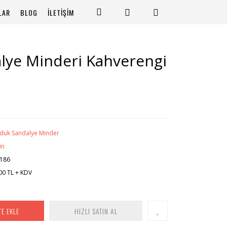
LAR
BLOG
İLETİŞİM
lye Minderi Kahverengi
duk Sandalye Minder
in
186
00 TL + KDV
TE EKLE
HIZLI SATIN AL