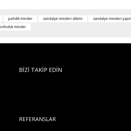
pafidik minder
sandalye minderi dikimi
sandalye minderi yapı
 pofuduk minder
BİZİ TAKİP EDİN
REFERANSLAR