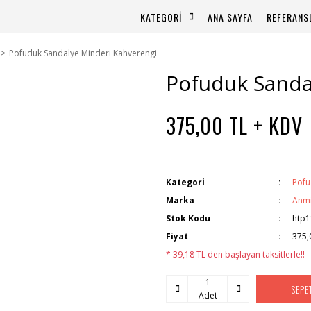
KATEGORİ
ANA SAYFA
REFERANS
Pofuduk Sandalye Minderi Kahverengi
Pofuduk Sanda
375,00 TL + KDV
Kategori
Pofu
Marka
Anm
Stok Kodu
htp1
Fiyat
375,
* 39,18 TL den başlayan taksitlerle!!
SEPE
Adet