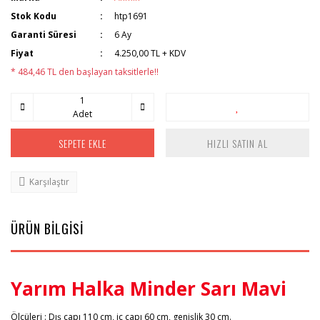
Stok Kodu
htp1691
Garanti Süresi
6 Ay
Fiyat
4.250,00 TL + KDV
* 484,46 TL den başlayan taksitlerle!!
Adet
SEPETE EKLE
HIZLI SATIN AL
Karşılaştır
ÜRÜN BİLGİSİ
Yarım Halka Minder Sarı Mavi
Ölçüleri : Dış çapı 110 cm, iç çapı 60 cm, genişlik 30 cm.