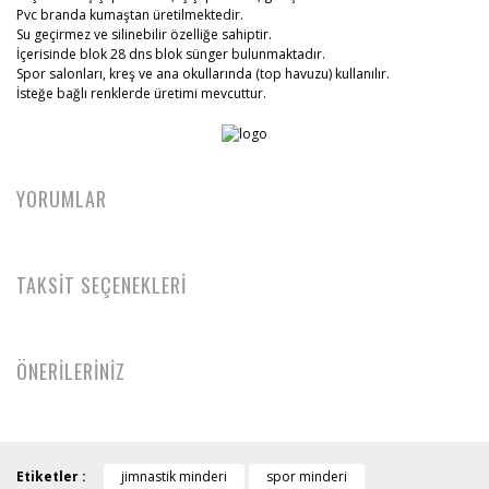
Pvc branda kumaştan üretilmektedir.
Su geçirmez ve silinebilir özelliğe sahiptir.
İçerisinde blok 28 dns blok sünger bulunmaktadır.
Spor salonları, kreş ve ana okullarında (top havuzu) kullanılır.
İsteğe bağlı renklerde üretimi mevcuttur.
YORUMLAR
TAKSİT SEÇENEKLERİ
ÖNERİLERİNİZ
Etiketler :
jimnastik minderi
spor minderi