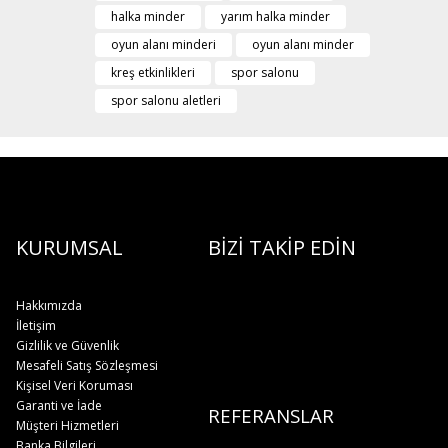
halka minder
yarım halka minder
oyun alanı minderi
oyun alanı minder
kreş etkinlikleri
spor salonu
spor salonu aletleri
KURUMSAL
BİZİ TAKİP EDİN
Hakkımızda
İletişim
Gizlilik ve Güvenlik
Mesafeli Satış Sözleşmesi
Kişisel Veri Koruması
Garanti ve İade
REFERANSLAR
Müşteri Hizmetleri
Banka Bilgileri