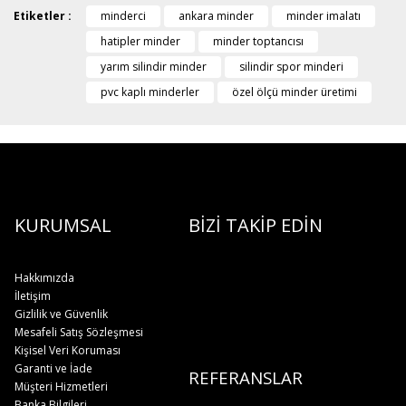
Etiketler :
minderci
ankara minder
minder imalatı
hatipler minder
minder toptancısı
yarım silindir minder
silindir spor minderi
pvc kaplı minderler
özel ölçü minder üretimi
KURUMSAL
BİZİ TAKİP EDİN
Hakkımızda
İletişim
Gizlilik ve Güvenlik
Mesafeli Satış Sözleşmesi
Kişisel Veri Koruması
Garanti ve İade
REFERANSLAR
Müşteri Hizmetleri
Banka Bilgileri