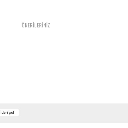
ÖNERİLERİNİZ
nderi puf