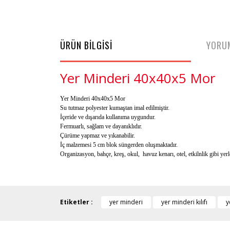
ÜRÜN BİLGİSİ
YORU
Yer Minderi 40x40x5 Mor
Yer Minderi 40x4
0x5 Mor
Su tutmaz polyester kumaştan imal edilmiştir.
İçeride ve dışarıda kullanıma uygundur.
Fermuarlı, sağlam ve dayanıklıdır.
Çürüme yapmaz ve yıkanabilir.
İç malzemesi 5 cm blok süngerden oluşmaktadır.
Organizasyon, bahçe, kreş, okul, havuz kenarı, otel, etkilnlik gibi yerle
Etiketler :
yer minderi
yer minderi kılıfı
y