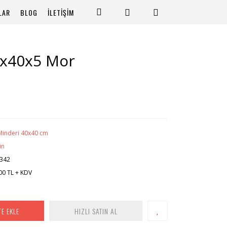
LAR
BLOG
İLETİŞİM
0x40x5 Mor
Minderi 40x40 cm
in
342
00 TL + KDV
TE EKLE
HIZLI SATIN AL