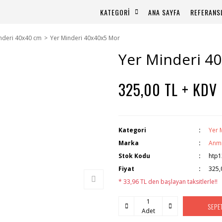
KATEGORİ
ANA SAYFA
REFERANS
nderi 40x40 cm
Yer Minderi 40x40x5 Mor
Yer Minderi 4
325,00 TL + KDV
Kategori
Yer 
Marka
Anm
Stok Kodu
htp1
Fiyat
325,
* 33,96 TL den başlayan taksitlerle!!
SEPE
Adet