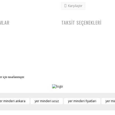
Karşılaştır
MLAR
TAKSİT SEÇENEKLERİ
r için tasarlanmıştır.
er minderi ankara
yer minderi ucuz
yer minderi fiyatları
yer mi