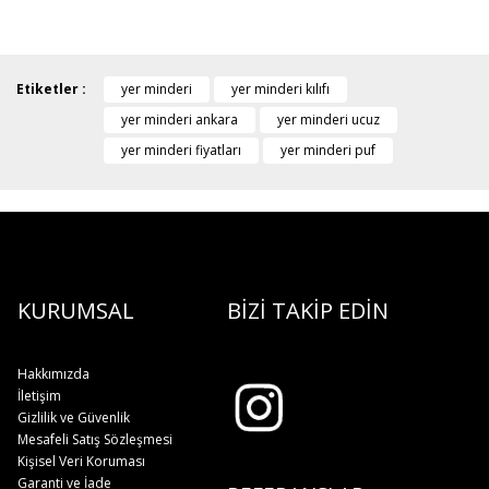
Etiketler :
yer minderi
yer minderi kılıfı
yer minderi ankara
yer minderi ucuz
yer minderi fiyatları
yer minderi puf
KURUMSAL
BİZİ TAKİP EDİN
Hakkımızda
İletişim
Gizlilik ve Güvenlik
Mesafeli Satış Sözleşmesi
Kişisel Veri Koruması
Garanti ve İade