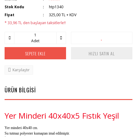
Stok Kodu
htp1340
Fiyat
325,00 TL + KDV
* 33,96 TL den başlayan taksitlerle!!
Adet
SEPETE EKLE
HIZLI SATIN AL
Karşılaştır
ÜRÜN BİLGİSİ
Yer Minderi 40x40x5 Fıstık Yeşil
Yer minderi 40x4
0 cm.
Su tutmaz polyester kumaştan imal edilmiştir.