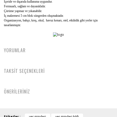
İçeride ve dışarıda kullanıma uygundur.
Fermuarlı, sağlam ve dayanıklıdır.
Çürüme yapmaz ve yıkanabilir.
İç malzemesi 5 cm blok süngerden oluşmaktadır.
Organizasyon, bahçe, kreş, okul, havuz kenarı, otel, etkilnlik gibi yerler için
tasarlanmıştır.
YORUMLAR
TAKSİT SEÇENEKLERİ
ÖNERİLERİNİZ
Etiketler :
yer minderi
yer minderi kılıfı