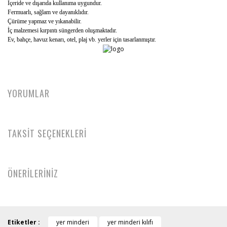
İçeride ve dışarıda kullanıma uygundur.
Fermuarlı, sağlam ve dayanıklıdır.
Çürüme yapmaz ve yıkanabilir.
İç malzemesi kırpıntı süngerden oluşmaktadır.
Ev, bahçe, havuz kenarı, otel, plaj vb. yerler için tasarlanmıştır.
YORUMLAR
TAKSİT SEÇENEKLERİ
ÖNERİLERİNİZ
Etiketler :
yer minderi
yer minderi kılıfı