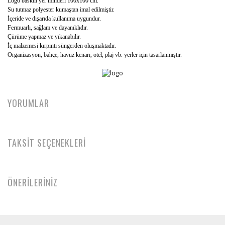
Logo baskılı yer minderi 100x100 cm.
Su tutmaz polyester kumaştan imal edilmiştir.
İçeride ve dışarıda kullanıma uygundur.
Fermuarlı, sağlam ve dayanıklıdır.
Çürüme yapmaz ve yıkanabilir.
İç malzemesi kırpıntı süngerden oluşmaktadır.
Organizasyon, bahçe, havuz kenarı, otel, plaj vb. yerler için tasarlanmıştır.
YORUMLAR
TAKSİT SEÇENEKLERİ
ÖNERİLERİNİZ