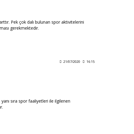
ttır. Pek çok dalı bulunan spor aktivitelerini
aması gerekmektedir.
21/07/2020
16:15
nı sıra spor faaliyetleri ile ilgilenen
r.